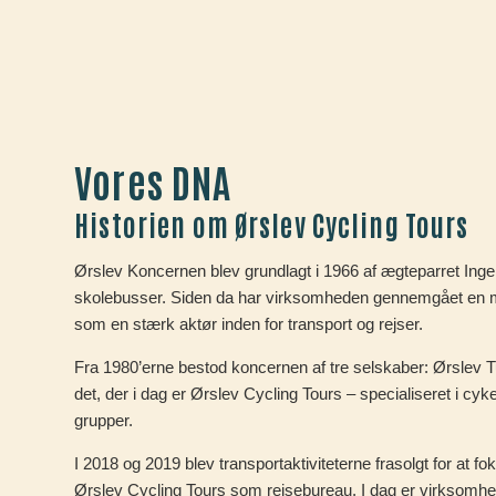
Vores DNA
Historien om Ørslev Cycling Tours
Ørslev Koncernen blev grundlagt i 1966 af ægteparret Ing
skolebusser. Siden da har virksomheden gennemgået en ma
som en stærk aktør inden for transport og rejser.
Fra 1980’erne bestod koncernen af tre selskaber: Ørslev Tu
det, der i dag er Ørslev Cycling Tours – specialiseret i cyk
grupper.
I 2018 og 2019 blev transportaktiviteterne frasolgt for at fo
Ørslev Cycling Tours som rejsebureau. I dag er virksomhed