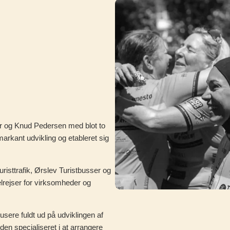
er og Knud Pedersen med blot to
rkant udvikling og etableret sig
risttrafik, Ørslev Turistbusser og
elrejser for virksomheder og
kusere fuldt ud på udviklingen af
en specialiseret i at arrangere