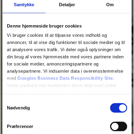
Samtykke
Detaljer
Om
Denne hjemmeside bruger cookies
Vi bruger cookies til at tilpasse vores indhold og
annoncer, til at vise dig funktioner til sociale medier og til
at analysere vores trafik. Vi deler også oplysninger om
din brug af vores hjemmeside med vores partnere inden
for sociale medier, annonceringspartnere og
analysepartnere. Vi indsamler data i overensstemmelse
med
Googles Business Data Responsibility Site
.
Tailor-made cycling events for
Vores partnere kan kombinere disse data med andre
oplysninger, du har givet dem, eller som de har indsamlet
larger groups
fra din brug af deres tjenester.
Samtykkevalg
Nødvendig
Se Cookie & Privatlivspolitik
her
Præferencer